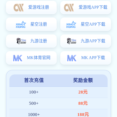
2026-07-08 23:09
52 次阅读
首页
/
体育报道
卢卡斯在谈及其球队连续两年闯入欧洲冠军联赛决赛
的经历时，表达了对这一成就的深刻理解和感慨。他
指出，能够连续两年进入决赛是非常不易的，这不仅
需要团队的努力与配合，同时也依赖于每位球员的个
人表现。尽管晋级过程中存在诸多挑战，但最终能否
获得胜利才是最关键的。通过回顾过去两个赛季的比
赛，卢卡斯强调了在压力与竞争之下，如何保持专注
并且不断提升自我，是取得成功的重要因素。此外，
他还提到，决赛不仅仅是一场比赛，更是对整个赛季
努力成果的一次集中体现。因此，无论结果如何，这