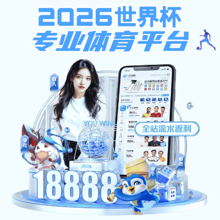
注册入口
全天更新 ·
2026世界杯官
网
赛事实时同步
无论您身在何处，
2026世界杯官网APP
为您带来高
速、高清、稳定的观赛体验。
下载客户端
网页端访问